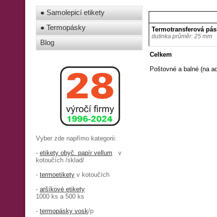
● Samolepicí etikety
● Termopásky
Termotransferová pás
dutinka průměr: 25 mm
Blog
Celkem
Poštovné a balné (na a
Vyber zde napřímo kategorii:
-
etikety obyč. papír vellum
v
kotoučích /sklad/
-
termoetikety
v kotoučích
-
aršíkové etikety
1000 ks a 500 ks
-
termopásky vosk
/p